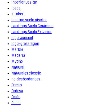
Interior Design
Itaca
Klinker
landing suelo piscina
Landings Suelo Cerámico
Landings Suelo Exterior
logo-acepool
logo-gresaragon
Marble
Materia
Mytho
Natural
Naturales classic
no-desbordantes
Ocean
Ordesa
Orión
Petra