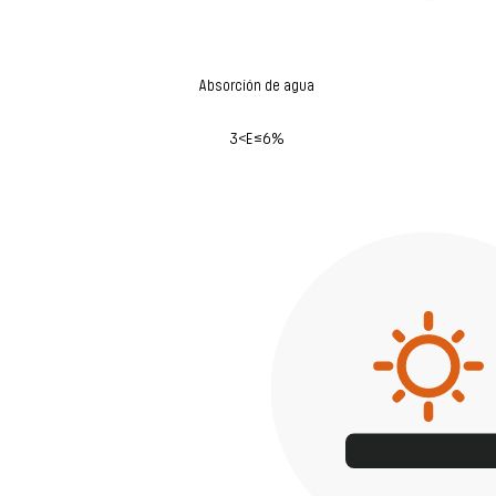
Absorción de agua
3<E≤6%