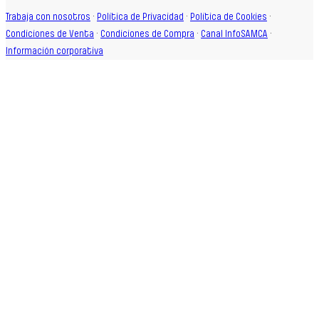
Trabaja con nosotros
·
Política de Privacidad
·
Política de Cookies
·
Condiciones de Venta
·
Condiciones de Compra
·
Canal InfoSAMCA
·
Información corporativa