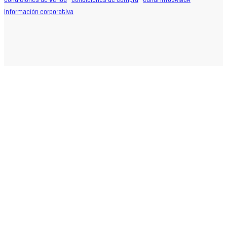
Condiciones de Venta
·
Condiciones de Compra
·
Canal InfoSAMCA
·
Información corporativa