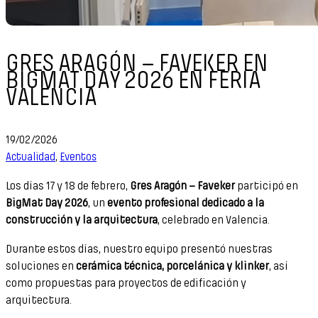
GRES ARAGÓN – FAVEKER EN
BIGMAT DAY 2026 EN FERIA
VALENCIA
19/02/2026
Actualidad
,
Eventos
Los días 17 y 18 de febrero,
Gres Aragón – Faveker
participó en
BigMat Day 2026
, un
evento profesional dedicado a la
construcción y la arquitectura
, celebrado en Valencia.
Durante estos días, nuestro equipo presentó nuestras
soluciones en
cerámica técnica, porcelánica y klinker
, así
como propuestas para proyectos de edificación y
arquitectura.