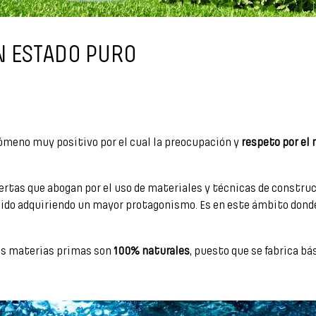
N ESTADO PURO
enómeno muy positivo por el cual la preocupación y
respeto por el
xpertas que abogan por el uso de materiales y técnicas de constr
 ido adquiriendo un mayor protagonismo. Es en este ámbito donde l
sus materias primas son
100% naturales
, puesto que se fabrica bá