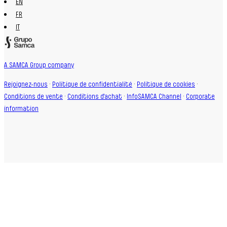
EN
FR
IT
A SAMCA Group company
Rejoignez-nous
·
Politique de confidentialité
·
Politique de cookies
·
Conditions de vente
·
Conditions d'achat
·
InfoSAMCA Channel
·
Corporate
information