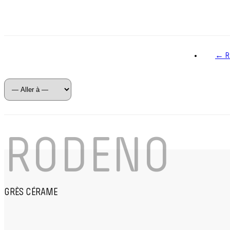
← R
RODENO
GRÈS CÉRAME