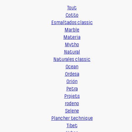
Tout
Cotto
Esmaltados classic
Marble
Materia
Mytho
Natural
Naturales classic
Ocean
Ordesa
Orión
Petra
Projets
rodeno
Selene
Plancher technique
Tibet