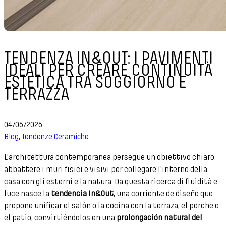
TENDENZA IN&OUT: I PAVIMENTI
IDEALI PER CREARE CONTINUITÀ
ESTETICA TRA SOGGIORNO E
TERRAZZA
04/06/2026
Blog
,
Tendenze Ceramiche
L'architettura contemporanea persegue un obiettivo chiaro:
abbattere i muri fisici e visivi per collegare l'interno della
casa con gli esterni e la natura. Da questa ricerca di fluidità e
luce nasce la
tendencia In&Out
, una corriente de diseño que
propone unificar el salón o la cocina con la terraza, el porche o
el patio, convirtiéndolos en una
prolongación natural del