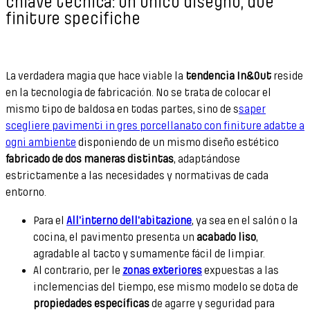
chiave tecnica: un unico disegno, due
finiture specifiche
La verdadera magia que hace viable la
tendencia In&Out
reside
en la tecnología de fabricación. No se trata de colocar el
mismo tipo de baldosa en todas partes, sino de s
saper
scegliere pavimenti in gres porcellanato con finiture adatte a
ogni ambiente
disponiendo de un mismo diseño estético
fabricado de dos maneras distintas
, adaptándose
estrictamente a las necesidades y normativas de cada
entorno.
Para el
All'interno dell'abitazione
, ya sea en el salón o la
cocina, el pavimento presenta un
acabado liso
,
agradable al tacto y sumamente fácil de limpiar.
Al contrario, per le
zonas exteriores
expuestas a las
inclemencias del tiempo, ese mismo modelo se dota de
propiedades específicas
de agarre y seguridad para