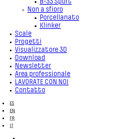
B-33 Sport
Non a sfioro
Porcellanato
Klinker
Scale
Progetti
Visualizzatore 3D
Download
Newsletter
Area professionale
LAVORATE CON NOI
Contatto
ES
EN
FR
IT