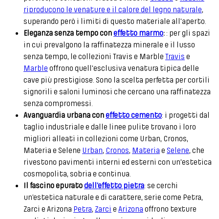
riproducono le venature e il calore del legno naturale
,
superando però i limiti di questo materiale all'aperto.
Eleganza senza tempo con
effetto marmo
:
: per gli spazi
in cui prevalgono la raffinatezza minerale e il lusso
senza tempo, le collezioni Travis e Marble
Travis
e
Marble
offrono quell'esclusiva venatura tipica delle
cave più prestigiose. Sono la scelta perfetta per cortili
signorili e saloni luminosi che cercano una raffinatezza
senza compromessi.
Avanguardia urbana con
effetto cemento
: i progetti dal
taglio industriale e dalle linee pulite trovano i loro
migliori alleati in collezioni come Urban, Cronos,
Materia e Selene
Urban
,
Cronos
,
Materia
e
Selene
, che
rivestono pavimenti interni ed esterni con un'estetica
cosmopolita, sobria e continua.
Il fascino epurato
dell’effetto pietra
: se cerchi
un’estetica naturale e di carattere, serie come Petra,
Zarci e Arizona
Petra
,
Zarci
e
Arizona
offrono texture