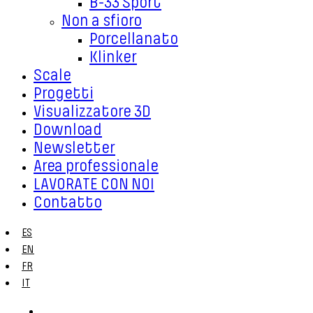
B-33 Sport
Non a sfioro
Porcellanato
Klinker
Scale
Progetti
Visualizzatore 3D
Download
Newsletter
Area professionale
LAVORATE CON NOI
Contatto
ES
EN
FR
IT