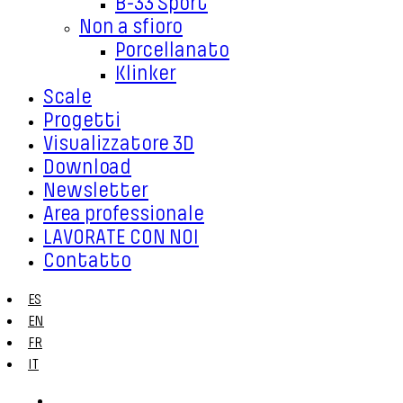
B-33 Sport
Non a sfioro
Porcellanato
Klinker
Scale
Progetti
Visualizzatore 3D
Download
Newsletter
Area professionale
LAVORATE CON NOI
Contatto
ES
EN
FR
IT