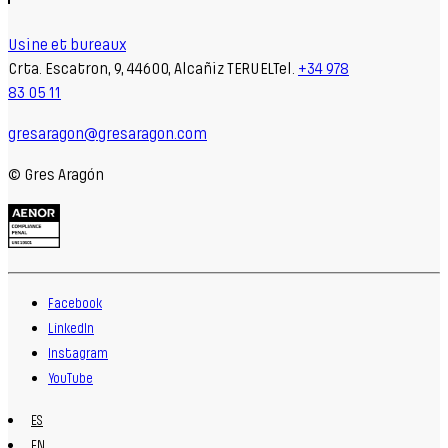
Usine et bureaux
Crta. Escatron, 9, 44600, Alcañiz TERUELTel.
+34 978
83 05 11
gresaragon@gresaragon.com
© Gres Aragón
Facebook
LinkedIn
Instagram
YouTube
ES
EN