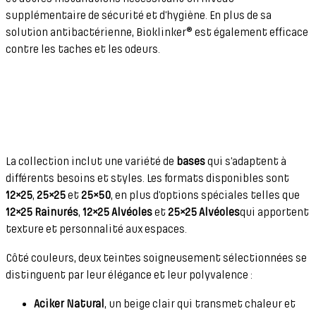
supplémentaire de sécurité et d’hygiène. En plus de sa
solution antibactérienne, Bioklinker® est également efficace
contre les taches et les odeurs.
La collection inclut une variété de
bases
qui s’adaptent à
différents besoins et styles. Les formats disponibles sont
12×25
,
25×25
et
25×50
, en plus d’options spéciales telles que
12×25 Rainurés
,
12×25 Alvéoles
et
25×25 Alvéoles
qui apportent
texture et personnalité aux espaces.
Côté couleurs, deux teintes soigneusement sélectionnées se
distinguent par leur élégance et leur polyvalence :
Aciker Natural
, un beige clair qui transmet chaleur et