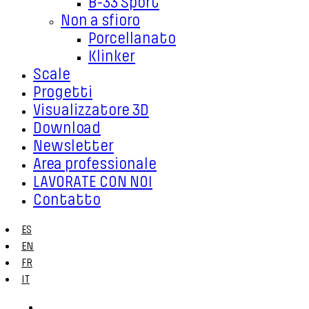
B-33 Sport
Non a sfioro
Porcellanato
Klinker
Scale
Progetti
Visualizzatore 3D
Download
Newsletter
Area professionale
LAVORATE CON NOI
Contatto
ES
EN
FR
IT