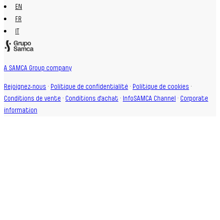
EN
FR
IT
A SAMCA Group company
Rejoignez-nous
·
Politique de confidentialité
·
Politique de cookies
·
Conditions de vente
·
Conditions d'achat
·
InfoSAMCA Channel
·
Corporate
information