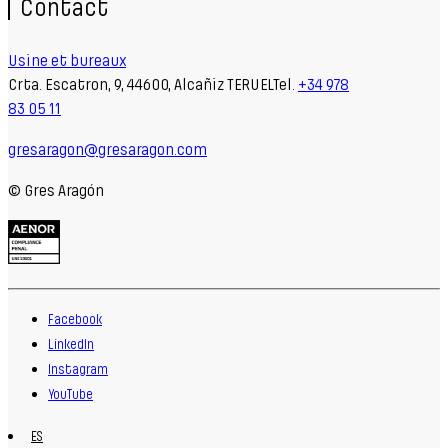
Contact
Usine et bureaux
Crta. Escatron, 9, 44600, Alcañiz TERUELTel.
+34 978
83 05 11
gresaragon@gresaragon.com
© Gres Aragón
Facebook
LinkedIn
Instagram
YouTube
ES