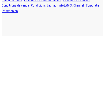
Rejoignez-nous
·
Politique de confidentialité
·
Politique de cookies
·
Conditions de vente
·
Conditions d'achat
·
InfoSAMCA Channel
·
Corporate
information