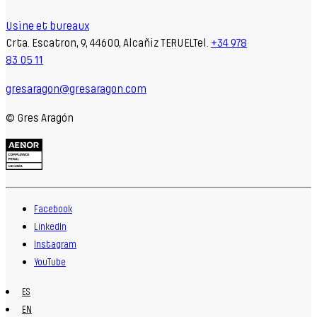
Usine et bureaux
Crta. Escatron, 9, 44600, Alcañiz TERUELTel.
+34 978
83 05 11
gresaragon@gresaragon.com
© Gres Aragón
Facebook
LinkedIn
Instagram
YouTube
ES
EN