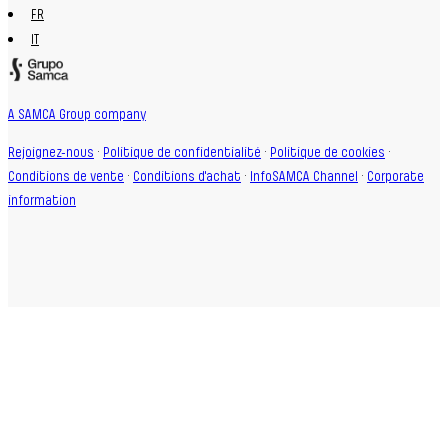
FR
IT
A SAMCA Group company
Rejoignez-nous
·
Politique de confidentialité
·
Politique de cookies
·
Conditions de vente
·
Conditions d'achat
·
InfoSAMCA Channel
·
Corporate
information