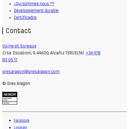
¿Qui sommes-nous ??
Développement durable
Certificados
Contact
Usine et bureaux
Crta. Escatron, 9, 44600, Alcañiz TERUELTel.
+34 978
83 05 11
gresaragon@gresaragon.com
© Gres Aragón
Facebook
LinkedIn