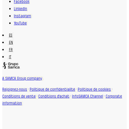
Facebook
LinkedIn
Instagram
YouTube
ES
EN
FR
IT
A SAMCA Group company
Rejoignez-nous
·
Politique de confidentialité
·
Politique de cookies
·
Conditions de vente
·
Conditions d'achat
·
InfoSAMCA Channel
·
Corporate
information