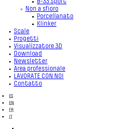
B-33 Sport
Non a sfioro
Porcellanato
Klinker
Scale
Progetti
Visualizzatore 3D
Download
Newsletter
Area professionale
LAVORATE CON NOI
Contatto
ES
EN
FR
IT