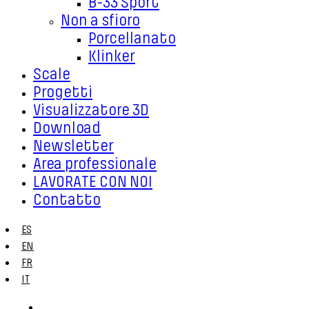
B-33 Sport
Non a sfioro
Porcellanato
Klinker
Scale
Progetti
Visualizzatore 3D
Download
Newsletter
Area professionale
LAVORATE CON NOI
Contatto
ES
EN
FR
IT