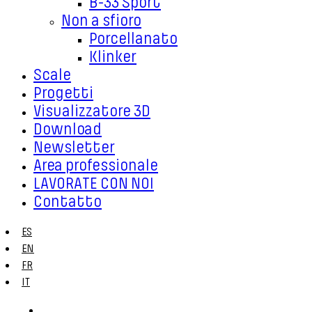
B-33 Sport
Non a sfioro
Porcellanato
Klinker
Scale
Progetti
Visualizzatore 3D
Download
Newsletter
Area professionale
LAVORATE CON NOI
Contatto
ES
EN
FR
IT