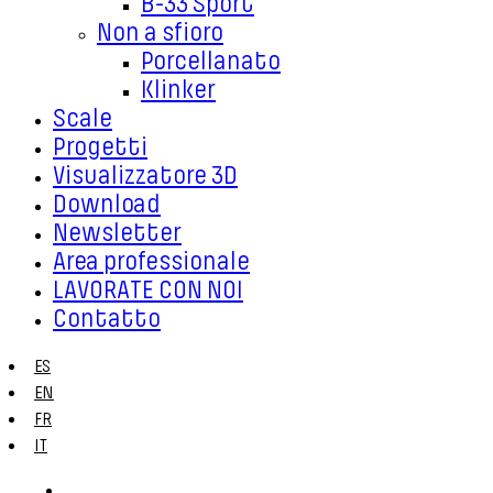
B-33 Sport
Non a sfioro
Porcellanato
Klinker
Scale
Progetti
Visualizzatore 3D
Download
Newsletter
Area professionale
LAVORATE CON NOI
Contatto
ES
EN
FR
IT