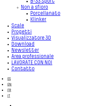
B-33 Sport
Non a sfioro
Porcellanato
Klinker
Scale
Progetti
Visualizzatore 3D
Download
Newsletter
Area professionale
LAVORATE CON NOI
Contatto
ES
EN
FR
IT