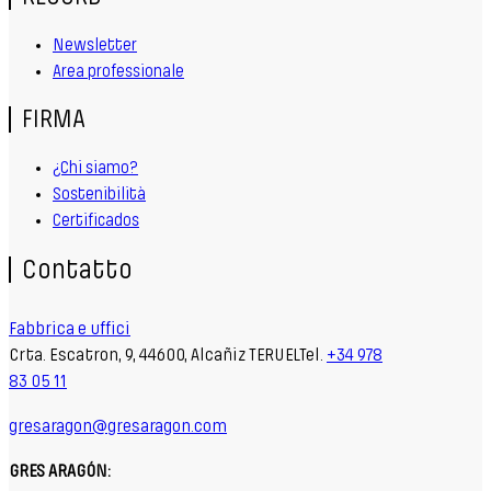
Newsletter
Area professionale
FIRMA
¿Chi siamo?
Sostenibilità
Certificados
Contatto
Fabbrica e uffici
Crta. Escatron, 9, 44600, Alcañiz TERUELTel.
+34 978
83 05 11
gresaragon@gresaragon.com
GRES ARAGÓN: