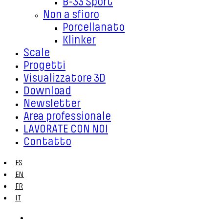
B-33 Sport
Non a sfioro
Porcellanato
Klinker
Scale
Progetti
Visualizzatore 3D
Download
Newsletter
Area professionale
LAVORATE CON NOI
Contatto
ES
EN
FR
IT