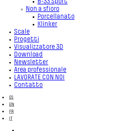
B-33 Sport
Non a sfioro
Porcellanato
Klinker
Scale
Progetti
Visualizzatore 3D
Download
Newsletter
Area professionale
LAVORATE CON NOI
Contatto
ES
EN
FR
IT