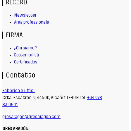
RECORD
Newsletter
Area professionale
FIRMA
¿Chi siamo?
Sostenibilità
Certificados
Contatto
Fabbrica e uffici
Crta. Escatron, 9, 44600, Alcañiz TERUELTel.
+34 978
83 05 11
gresaragon@gresaragon.com
GRES ARAGÓN: