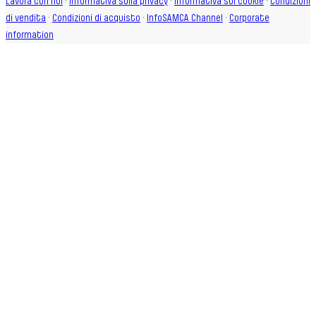
Lavora con noi
·
Informativa sulla privacy
·
Informativa sui cookie
·
Condizioni
di vendita
·
Condizioni di acquisto
·
InfoSAMCA Channel
·
Corporate
information