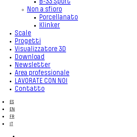
B-33 Sport
Non a sfioro
Porcellanato
Klinker
Scale
Progetti
Visualizzatore 3D
Download
Newsletter
Area professionale
LAVORATE CON NOI
Contatto
ES
EN
FR
IT