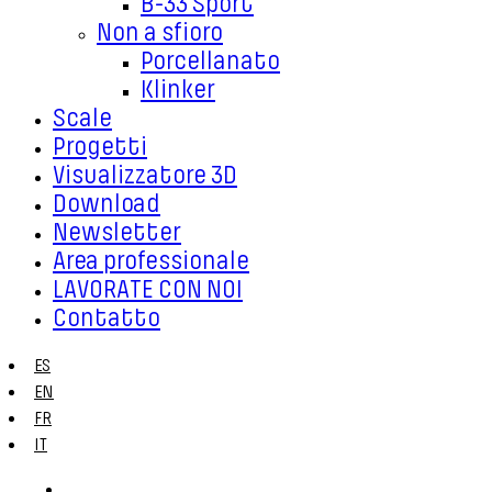
B-33 Sport
Non a sfioro
Porcellanato
Klinker
Scale
Progetti
Visualizzatore 3D
Download
Newsletter
Area professionale
LAVORATE CON NOI
Contatto
ES
EN
FR
IT