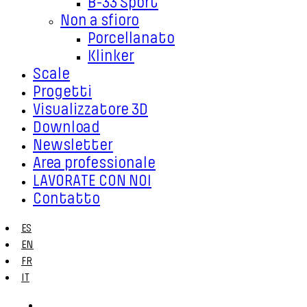
B-33 Sport
Non a sfioro
Porcellanato
Klinker
Scale
Progetti
Visualizzatore 3D
Download
Newsletter
Area professionale
LAVORATE CON NOI
Contatto
ES
EN
FR
IT